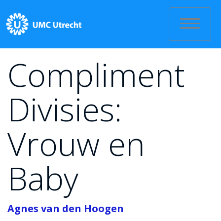
Skip
to
content
Compliment
Divisies:
Vrouw en
Baby
Agnes van den Hoogen