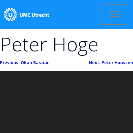
Skip
to
content
Peter Hoge
Bericht
Previous:
Okan Bastian
Next:
Peter Huussen
navigatie