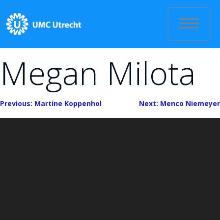
Skip
to
content
Megan Milota
Bericht
Previous:
Martine Koppenhol
Next:
Menco Niemeyer
navigatie