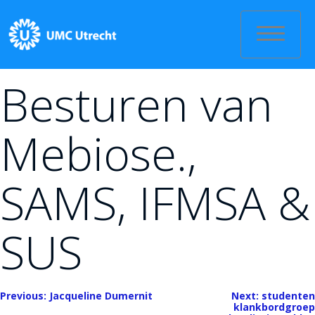
Skip
to
content
Besturen van
Mebiose.,
SAMS, IFMSA &
SUS
Bericht
Previous:
Jacqueline Dumernit
Next:
studenten
klankbordgroep
navigatie